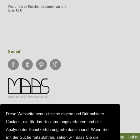
Von unseren Kunden bekamen wir die
Note
5
/
5
.
Social
Diese Webseite benutzt seine eigene und Drittanbieter-
Cookies, die für das Registrierungsverfahren und die
Analyse der Benutzerführung erforderlich sind. Wenn Sie
Partner
Team
Galerie
Wichtige Hinweise
Liefer
mit der Suche fortzufahren, sehen wir, dass Sie die