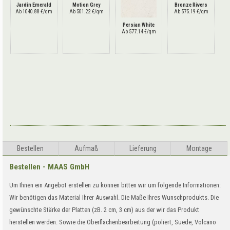
Jardin Emerald
Motion Grey
Bronze Rivers
Ab 1040.88 €/qm
Ab 501.22 €/qm
Ab 575.19 €/qm
Persian White
Ab 577.14 €/qm
Bestellen
Aufma
ß
Lieferung
Montage
Bestellen - MAAS GmbH
Um Ihnen ein Angebot erstellen zu können bitten wir um folgende Informationen:
Wir benötigen das Material Ihrer Auswahl. Die Maße Ihres Wunschprodukts. Die
gewünschte Stärke der Platten (zB. 2 cm, 3 cm) aus der wir das Produkt
herstellen werden. Sowie die Oberflächenbearbeitung (poliert, Suede, Volcano