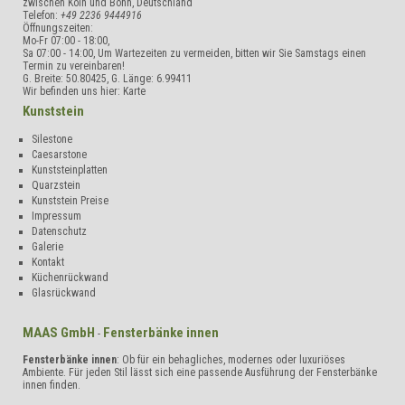
zwischen Köln und Bonn
,
Deutschland
Telefon:
+49 2236 9444916
Öffnungszeiten:
Mo-Fr 07:00 - 18:00,
Sa 07:00 - 14:00, Um Wartezeiten zu vermeiden, bitten wir Sie Samstags einen
Termin zu vereinbaren!
G. Breite:
50.80425
, G. Länge:
6.99411
Wir befinden uns hier:
Karte
Kunststein
Silestone
Caesarstone
Kunststeinplatten
Quarzstein
Kunststein Preise
Impressum
Datenschutz
Galerie
Kontakt
Küchenrückwand
Glasrückwand
MAAS GmbH
Fensterbänke innen
-
Fensterbänke innen
: Ob für ein behagliches, modernes oder luxuriöses
Ambiente. Für jeden Stil lässt sich eine passende Ausführung der Fensterbänke
innen finden.