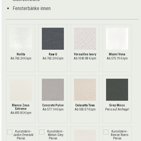
Fensterbänke innen
Nolita
Raw G
Versailles Ivory
Miami Vena
Ab 763.24 €/qm
Ab 763.24 €/qm
Ab 1040.88 €/qm
Ab 575.19 €/qm
Blanco Zeus
Concrete Pulse
Calacatta Tova
Grey-Moss
Extreme
Ab 577.14 €/qm
Ab 550.07 €/qm
Preis auf Anfrage!
Ab 693.85 €/qm