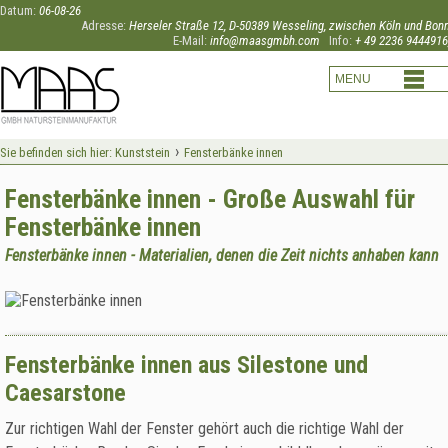
Datum:
06-08-26
Adresse:
Herseler Straße 12, D-50389 Wesseling, zwischen Köln und Bon
E-Mail:
info@maasgmbh.com
Info:
+ 49 2236 9444916
›
Sie befinden sich hier:
Kunststein
Fensterbänke innen
Fensterbänke innen - Große Auswahl für
Fensterbänke innen
Fensterbänke innen - Materialien, denen die Zeit nichts anhaben kann
Fensterbänke innen aus Silestone und
Caesarstone
Zur richtigen Wahl der Fenster gehört auch die richtige Wahl der