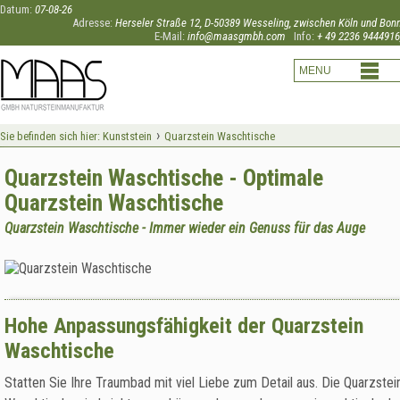
Datum:
07-08-26
Adresse:
Herseler Straße 12, D-50389 Wesseling, zwischen Köln und Bon
E-Mail:
info@maasgmbh.com
Info:
+ 49 2236 9444916
›
Sie befinden sich hier:
Kunststein
Quarzstein Waschtische
Quarzstein Waschtische - Optimale
Quarzstein Waschtische
Quarzstein Waschtische - Immer wieder ein Genuss für das Auge
Hohe Anpassungsfähigkeit der Quarzstein
Waschtische
Statten Sie Ihre Traumbad mit viel Liebe zum Detail aus. Die Quarzstei