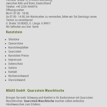
Herseler Straße 12
,
D-50389
Wesseling,
zwischen Köln und Bonn
,
Deutschland
Telefon:
+49 2236 9444916
Öffnungszeiten:
Mo-Fr 07:00 - 18:00,
Sa 07:00 - 14:00, Um Wartezeiten zu vermeiden, bitten wir Sie Samstags einen
Termin zu vereinbaren!
G. Breite:
50.80425
, G. Länge:
6.99411
Wir befinden uns hier:
Karte
Kunststein
Silestone
Caesarstone
Kunststeinplatten
Quarzstein
Kunststein Preise
Impressum
Datenschutz
Galerie
Kontakt
Küchenrückwand
Glasrückwand
MAAS GmbH
Quarzstein Waschtische
-
Bringen Sie mehr Schwung und Komfort in Ihr Badezimmer mit Quarzstein
Waschtischen.
Quarzstein Waschtische
machen selbst einfaches
Händewaschen zum Erlebnis.