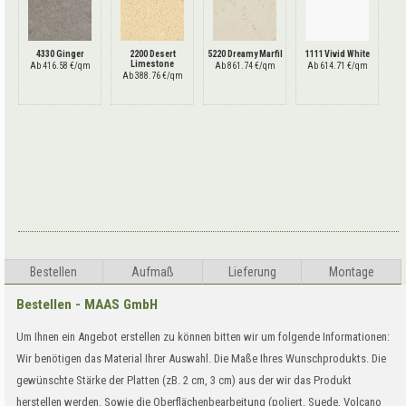
4330 Ginger
2200 Desert
5220 Dreamy Marfil
1111 Vivid White
Limestone
Ab 416.58 €/qm
Ab 861.74 €/qm
Ab 614.71 €/qm
Ab 388.76 €/qm
Bestellen
Aufma
ß
Lieferung
Montage
Bestellen - MAAS GmbH
Um Ihnen ein Angebot erstellen zu können bitten wir um folgende Informationen:
Wir benötigen das Material Ihrer Auswahl. Die Maße Ihres Wunschprodukts. Die
gewünschte Stärke der Platten (zB. 2 cm, 3 cm) aus der wir das Produkt
herstellen werden. Sowie die Oberflächenbearbeitung (poliert, Suede, Volcano