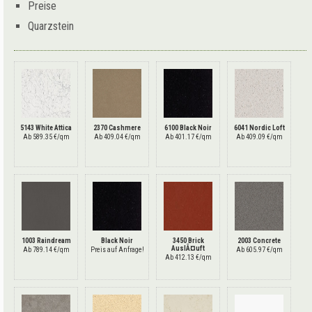
Preise
Quarzstein
5143 White Attica
2370 Cashmere
6100 Black Noir
6041 Nordic Loft
Ab 589.35 €/qm
Ab 409.04 €/qm
Ab 401.17 €/qm
Ab 409.09 €/qm
1003 Raindream
Black Noir
3450 Brick
2003 Concrete
AuslÃ¤uft
Ab 789.14 €/qm
Preis auf Anfrage!
Ab 605.97 €/qm
Ab 412.13 €/qm