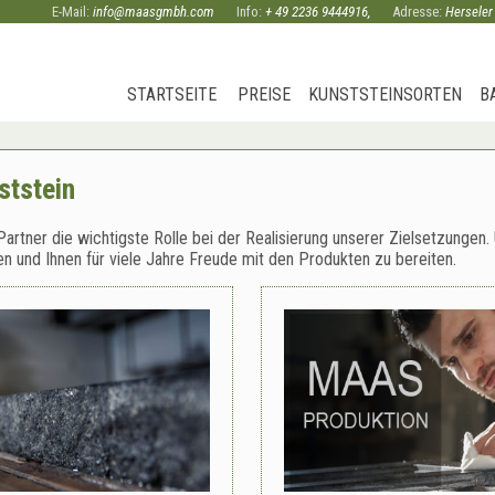
E-Mail:
info@maasgmbh.com
Info:
+ 49 2236 9444916
,
Adresse:
Herseler
STARTSEITE
PREISE
KUNSTSTEINSORTEN
B
tstein
artner die wichtigste Rolle bei der Realisierung unserer Zielsetzungen.
en und Ihnen für viele Jahre Freude mit den Produkten zu bereiten.