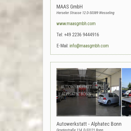
MAAS GmbH
Herseler Strasse 12 D-50389 Wesseling
www.maasgmbh.com
Tel: +49 2236 9444916
E-Mail:
info@maasgmbh.com
Autowerkstatt - Alphatec Bonn
Grootestraße 114, D-53121 Bonn