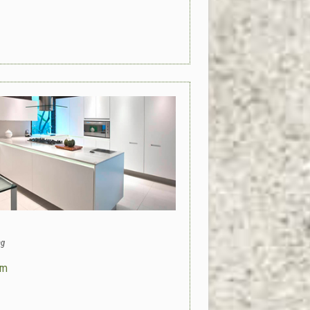
ng
om