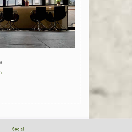
ng
m
Social