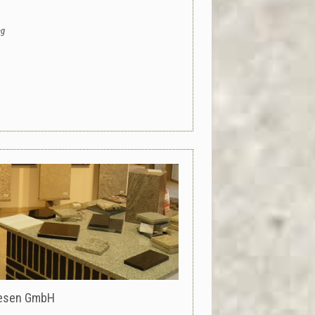
ng
liesen GmbH