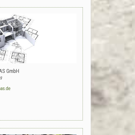
AAS GmbH
ng
as.de