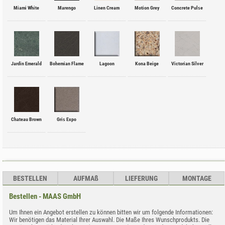
Miami White
Marengo
Linen Cream
Motion Grey
Concrete Pulse
Jardin Emerald
Bohemian Flame
Lagoon
Kona Beige
Victorian Silver
Chateau Brown
Gris Expo
BESTELLEN
AUFMA
ß
LIEFERUNG
MONTAGE
Bestellen - MAAS GmbH
Um Ihnen ein Angebot erstellen zu können bitten wir um folgende Informationen:
Wir benötigen das Material Ihrer Auswahl. Die Maße Ihres Wunschprodukts. Die