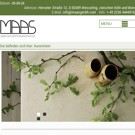
Datum:
06-08-26
Adresse:
Herseler Straße 12, D-50389 Wesseling, zwischen Köln und Bon
E-Mail:
info@maasgmbh.com
Info:
+ 49 2236 9444916
Sie befinden sich hier:
Kunststein