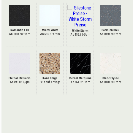
Romantic Ash
Miami White
Parisien Bleu
White Storm
Ab 1040.88 €/qm
Ab 524.67 €/qm
Ab 1040.88 €/qm
Ab 455.65 €/qm
Eternal Statuario
Kona Beige
Eternal Marquina
Blanc Elysee
Ab 693.85 €/qm
Preis auf Anfrage!
Ab 763.32 €/qm
Ab 1040.88 €/qm