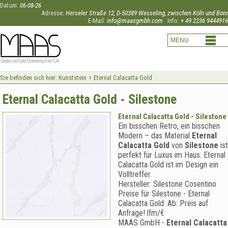
Datum:
06-08-26
Adresse:
Herseler Straße 12, D-50389 Wesseling, zwischen Köln und Bon
E-Mail:
info@maasgmbh.com
Info:
+ 49 2236 9444916
›
Sie befinden sich hier:
Kunststein
Eternal Calacatta Gold
Eternal Calacatta Gold - Silestone
Eternal Calacatta Gold - Silestone
Ein bisschen Retro, ein bisschen
Modern – das Material
Eternal
Calacatta Gold
von
Silestone
ist
perfekt für Luxus im Haus. Eternal
Calacatta Gold ist im Design ein
Volltreffer.
Hersteller:
Silestone Cosentino
Preise für Silestone -
Eternal
Calacatta Gold
:
Ab:
Preis auf
Anfrage!
lfm/€
MAAS GmbH
-
Eternal Calacatta