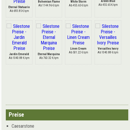
Arden Blue
Bohemian Flame
White Storm
Ab 455.65 €/qm
Ab 1144.96 €/qm
Ab 455.65 €/qm
Eternal Statuario
Ab 693.85 €/qm
Linen Cream
Versailles Ivory
Ab 501.22 €/qm
Ab 1040.88 €/qm
Jardin Emerald
Eternal Marquina
Ab 1040.88 €/qm
Ab 763.32 €/qm
Preise
Caesarstone