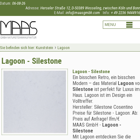
Datum:
06-08-26
Adresse:
Herseler Straße 12, D-50389 Wesseling, zwischen Köln und Bon
E-Mail:
info@maasgmbh.com
Info:
+ 49 2236 9444916
›
Sie befinden sich hier:
Kunststein
Lagoon
Lagoon - Silestone
Lagoon - Silestone
Ein bisschen Retro, ein bisschen
Modern – das Material
Lagoon
vo
Silestone
ist perfekt für Luxus im
Haus. Lagoon ist im Design ein
Volltreffer.
Hersteller:
Silestone Cosentino
Preise für Silestone -
Lagoon
:
Ab:
Preis auf Anfrage!
lfm/€
MAAS GmbH
-
Lagoon -
Silestone
Mit Lagoon entdecken Sie die