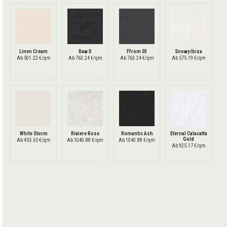
Linen Cream
Raw D
Ffrom 03
Snowy Ibiza
Ab 501.22 €/qm
Ab 763.24 €/qm
Ab 763.24 €/qm
Ab 575.19 €/qm
White Storm
Riviere Rose
Romantic Ash
Eternal Calacatta
Gold
Ab 455.65 €/qm
Ab 1040.88 €/qm
Ab 1040.88 €/qm
Ab 925.17 €/qm