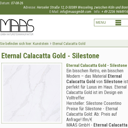
Datum:
07-08-26
Adresse:
Herseler Straße 12, D-50389 Wesseling, zwischen Köln und Bon
E-Mail:
info@maasgmbh.com
Info:
+ 49 2236 9444916
›
Sie befinden sich hier:
Kunststein
Eternal Calacatta Gold
Eternal Calacatta Gold - Silestone
Eternal Calacatta Gold - Silestone
Ein bisschen Retro, ein bisschen
Modern – das Material
Eternal
Calacatta Gold
von
Silestone
ist
perfekt für Luxus im Haus. Eternal
Calacatta Gold ist im Design ein
Volltreffer.
Hersteller:
Silestone Cosentino
Preise für Silestone -
Eternal
Calacatta Gold
:
Ab:
Preis auf
Anfrage!
lfm/€
MAAS GmbH
-
Eternal Calacatta