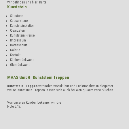
Wir befinden uns hier:
Karte
Kunststein
Silestone
Caesarstone
Kunststeinplatten
Quarzstein
Kunststein Preise
Impressum
Datenschutz
Galerie
Kontakt
Küchenrückwand
Glasrückwand
MAAS GmbH
Kunststein Treppen
-
Kunststein Treppen
verbinden Wohnkultur und Funktionalität in eleganter
Weise. Kunststein Treppen lassen sich auch bei wenig Raum verwirklichen.
Von unseren Kunden bekamen wir die
Note
5
/
5
.