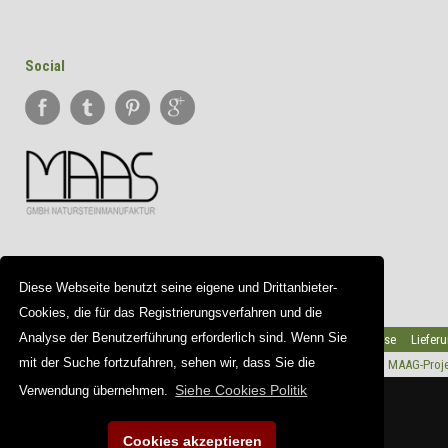
Social
Diese Webseite benutzt seine eigene und Drittanbieter-
Cookies, die für das Registrierungsverfahren und die
Analyse der Benutzerführung erforderlich sind. Wenn Sie
Partner
Team
Galerie
Wichtige Hinweise
Liefer
mit der Suche fortzufahren, sehen wir, dass Sie die
Copyright © 2026 |
kunststein.net
Web Design |
MAAG-Proje
Siehe Cookies Politik
Verwendung übernehmen.
Cookies akzeptieren