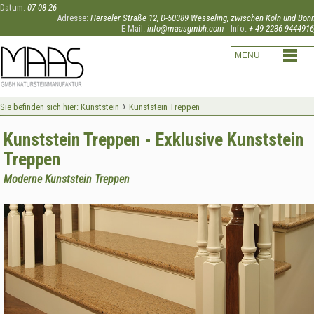
Datum:
07-08-26
Adresse:
Herseler Straße 12, D-50389 Wesseling, zwischen Köln und Bon
E-Mail:
info@maasgmbh.com
Info:
+ 49 2236 9444916
›
Sie befinden sich hier:
Kunststein
Kunststein Treppen
Kunststein Treppen - Exklusive Kunststein
Treppen
Moderne Kunststein Treppen