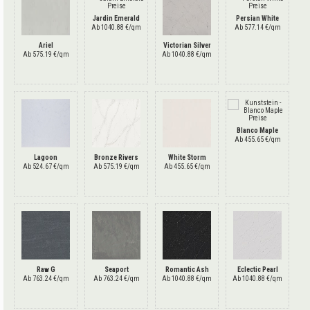
Jardin Emerald
Persian White
Ab 1040.88 €/qm
Ab 577.14 €/qm
Ariel
Victorian Silver
Ab 575.19 €/qm
Ab 1040.88 €/qm
Blanco Maple
Ab 455.65 €/qm
Lagoon
Bronze Rivers
White Storm
Ab 524.67 €/qm
Ab 575.19 €/qm
Ab 455.65 €/qm
Raw G
Seaport
Romantic Ash
Eclectic Pearl
Ab 763.24 €/qm
Ab 763.24 €/qm
Ab 1040.88 €/qm
Ab 1040.88 €/qm