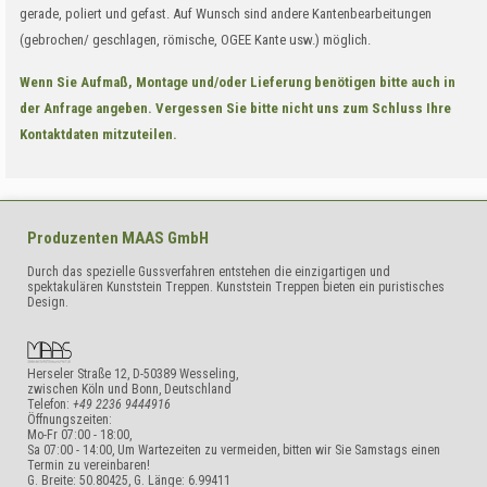
gerade, poliert und gefast. Auf Wunsch sind andere Kantenbearbeitungen
(gebrochen/ geschlagen, römische, OGEE Kante usw.) möglich.
Wenn Sie Aufmaß, Montage und/oder Lieferung benötigen bitte auch in
der Anfrage angeben. Vergessen Sie bitte nicht uns zum Schluss Ihre
Kontaktdaten mitzuteilen.
Produzenten
MAAS GmbH
Durch das spezielle Gussverfahren entstehen die einzigartigen und
spektakulären Kunststein Treppen. Kunststein Treppen bieten ein puristisches
Design.
Herseler Straße 12
,
D-50389
Wesseling,
zwischen Köln und Bonn
,
Deutschland
Telefon:
+49 2236 9444916
Öffnungszeiten:
Mo-Fr 07:00 - 18:00,
Sa 07:00 - 14:00, Um Wartezeiten zu vermeiden, bitten wir Sie Samstags einen
Termin zu vereinbaren!
G. Breite:
50.80425
, G. Länge:
6.99411