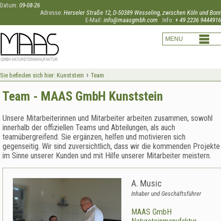
Datum:
09-08-26
Adresse:
Herseler Straße 12, D-50389 Wesseling, zwischen Köln und Bon
E-Mail:
info@maasgmbh.com
Info:
+ 49 2236 9444916
›
Sie befinden sich hier:
Kunststein
Team
Team - MAAS GmbH Kunststein
Unsere Mitarbeiterinnen und Mitarbeiter arbeiten zusammen, sowohl
innerhalb der offiziellen Teams und Abteilungen, als auch
teamübergreifend. Sie ergänzen, helfen und motivieren sich
gegenseitig. Wir sind zuversichtlich, dass wir die kommenden Projekte
im Sinne unserer Kunden und mit Hilfe unserer Mitarbeiter meistern.
A. Music
Inhaber und Geschäftsführer
MAAS GmbH