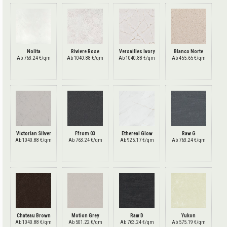
Nolita
Riviere Rose
Versailles Ivory
Blanco Norte
Ab 763.24 €/qm
Ab 1040.88 €/qm
Ab 1040.88 €/qm
Ab 455.65 €/qm
Victorian Silver
Ffrom 03
Ethereal Glow
Raw G
Ab 1040.88 €/qm
Ab 763.24 €/qm
Ab 925.17 €/qm
Ab 763.24 €/qm
Chateau Brown
Motion Grey
Raw D
Yukon
Ab 1040.88 €/qm
Ab 501.22 €/qm
Ab 763.24 €/qm
Ab 575.19 €/qm