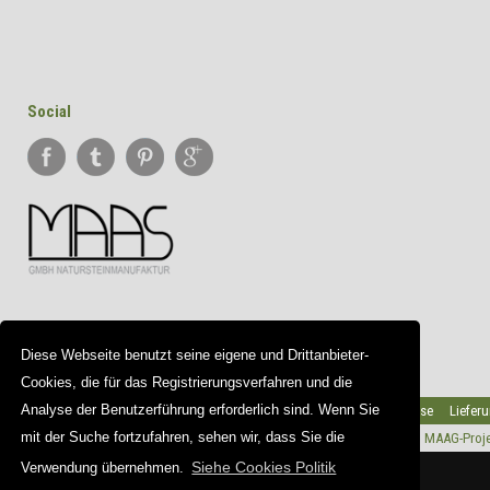
Social
Diese Webseite benutzt seine eigene und Drittanbieter-
Cookies, die für das Registrierungsverfahren und die
Analyse der Benutzerführung erforderlich sind. Wenn Sie
Partner
Team
Galerie
Wichtige Hinweise
Liefer
mit der Suche fortzufahren, sehen wir, dass Sie die
Copyright © 2026 |
kunststein.net
Web Design |
MAAG-Proje
Siehe Cookies Politik
Verwendung übernehmen.