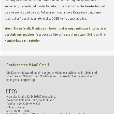
benötigten Ausschnitte und deren Kantenbearbeitung: beispielsweise ob
aufliegend, flächenbündig oder Unterbau. Die Standardkantenbearbeitung ist
gerade, poliert und gefast. Auf Wunsch sind andere Kantenbearbeitungen
(gebrochen/ geschlagen, römische, OGEE Kante usw.) möglich.
Wenn Sie Aufmaß, Montage und/oder Lieferung benötigen bitte auch in
der Anfrage angeben. Vergessen Sie bitte nicht uns zum Schluss Ihre
Kontaktdaten mitzuteilen.
Produzenten
MAAS GmbH
Die Küchenrückwand macht aus jeder Küche ein stylisches Erlebnis und
schützen vor Schmutz und Spritzwasser. Unsere Küchenrückwand wird
passgenau angefertigt.
Herseler Straße 12
,
D-50389
Wesseling,
zwischen Köln und Bonn
,
Deutschland
Telefon:
+49 2236 9444916
Öffnungszeiten:
Mo-Fr 07:00 - 18:00,