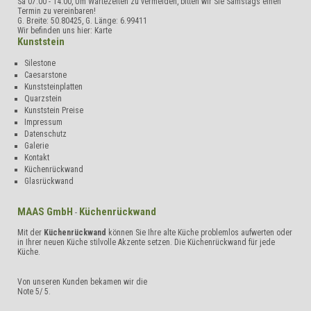
Sa 07:00 - 14:00, Um Wartezeiten zu vermeiden, bitten wir Sie Samstags einen
Termin zu vereinbaren!
G. Breite:
50.80425
, G. Länge:
6.99411
Wir befinden uns hier:
Karte
Kunststein
Silestone
Caesarstone
Kunststeinplatten
Quarzstein
Kunststein Preise
Impressum
Datenschutz
Galerie
Kontakt
Küchenrückwand
Glasrückwand
MAAS GmbH
Küchenrückwand
-
Mit der
Küchenrückwand
können Sie Ihre alte Küche problemlos aufwerten oder
in Ihrer neuen Küche stilvolle Akzente setzen. Die Küchenrückwand für jede
Küche.
Von unseren Kunden bekamen wir die
Note
5
/
5
.