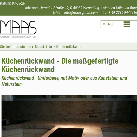
Datum:
07-08-26
Adresse:
Herseler Straße 12, D-50389 Wesseling, zwischen Köln und Bon
E-Mail:
info@maasgmbh.com
Info:
+ 49 2236 9444916
›
Sie befinden sich hier:
Kunststein
Küchenrückwand
Küchenrückwand - Die maßgefertigte
Küchenrückwand
Küchenrückwand - Unifarbene, mit Motiv oder aus Kunststein und
Naturstein