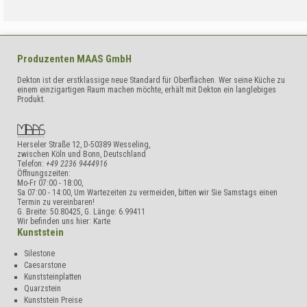
Produzenten
MAAS GmbH
Dekton ist der erstklassige neue Standard für Oberflächen. Wer seine Küche zu
einem einzigartigen Raum machen möchte, erhält mit Dekton ein langlebiges
Produkt.
Herseler Straße 12
,
D-50389
Wesseling,
zwischen Köln und Bonn
,
Deutschland
Telefon:
+49 2236 9444916
Öffnungszeiten:
Mo-Fr 07:00 - 18:00,
Sa 07:00 - 14:00, Um Wartezeiten zu vermeiden, bitten wir Sie Samstags einen
Termin zu vereinbaren!
G. Breite:
50.80425
, G. Länge:
6.99411
Wir befinden uns hier:
Karte
Kunststein
Silestone
Caesarstone
Kunststeinplatten
Quarzstein
Kunststein Preise