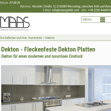
Datum:
07-08-26
Adresse:
Herseler Straße 12, D-50389 Wesseling, zwischen Köln und Bon
E-Mail:
info@maasgmbh.com
Info:
+ 49 2236 9444916
›
Sie befinden sich hier:
Kunststein
Dekton
Dekton - Fleckenfeste Dekton Platten
Dekton für einen modernen und luxuriösen Eindruck