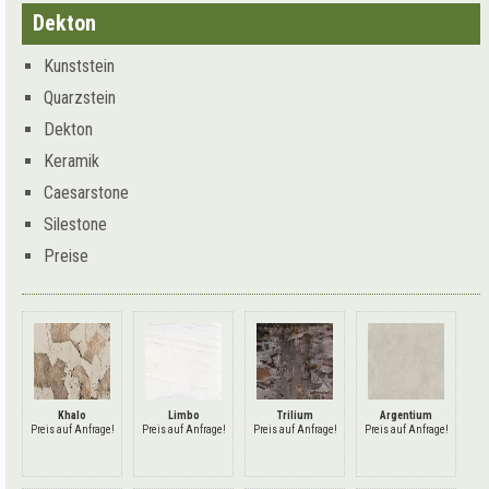
Dekton
Kunststein
Quarzstein
Dekton
Keramik
Caesarstone
Silestone
Preise
Khalo
Limbo
Trilium
Argentium
Preis auf Anfrage!
Preis auf Anfrage!
Preis auf Anfrage!
Preis auf Anfrage!