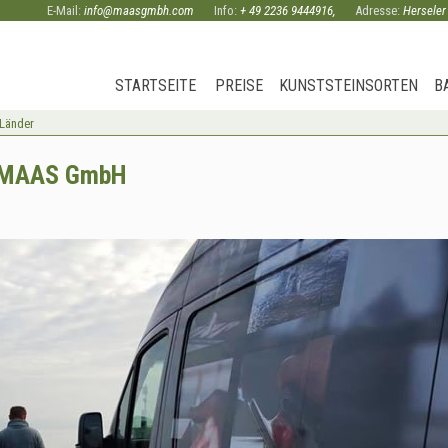
E-Mail:
info@maasgmbh.com
Info:
+ 49 2236 9444916
,
Adresse:
Herseler
STARTSEITE
PREISE
KUNSTSTEINSORTEN
B
 Länder
 - MAAS GmbH