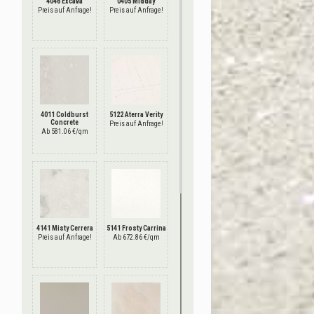
4046 Excava
0405 Midday
Preis auf Anfrage!
Preis auf Anfrage!
4011 Coldburst
5122 Aterra Verity
Concrete
Preis auf Anfrage!
Ab 581.06 €/qm
4141 Misty Cerrera
5141 Frosty Carrina
Preis auf Anfrage!
Ab 672.86 €/qm