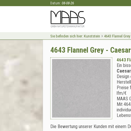
Datum:
08-08-26
›
Sie befinden sich hier:
Kunststein
4643 Flannel Grey
4643 Flannel Grey - Caesa
4643 Fl
Ein bis
Caesar
Design e
Herstel
Preise 
lfm/€
MAAS 
Mit 464
individ
Lebenss
Die Bewertung unserer Kunden mit einem D