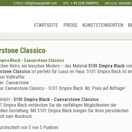
E-Mail:
info@maasgmbh.com
Info:
+ 49 2236 9444916
,
Adresse:
Herseler
STARTSEITE
PREISE
KUNSTSTEINSORTEN
B
k
rstone Classico
pira Black - Caesarstone Classico
schen Retro, ein bisschen Modern – das Material
5101 Empira Black
vo
stone Classico
ist perfekt für Luxus im Haus. 5101 Empira Black ist i
in Volltreffer.
ler:
Caesarstone
für Caesarstone Classico -
5101 Empira Black
:
Ab:
Preis auf Anfrage!
GmbH
-
5101 Empira Black - Caesarstone Classico
1 Empira Black entdecken Sie die vielfältigen Möglichkeiten der
uellen Gestaltung. Mit 5101 Empira Black bringen Sie Ihren persönlichen
til zum Ausdruck.
urchschnitt von
5
von
5
Punkten.