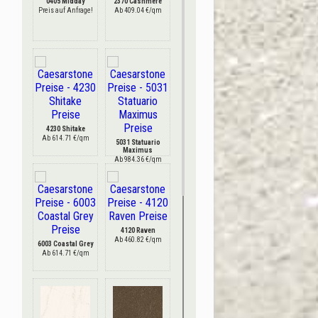
0405 Midday
2370 Cashmere
Preis auf Anfrage!
Ab 409.04 €/qm
4230 Shitake
Ab 614.71 €/qm
5031 Statuario
Maximus
Ab 984.36 €/qm
4120 Raven
Ab 460.82 €/qm
6003 Coastal Grey
Ab 614.71 €/qm