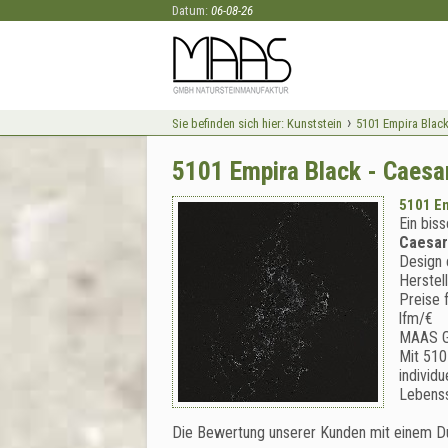
Datum:
06-08-26
›
Sie befinden sich hier:
Kunststein
5101 Empira Blac
5101 Empira Black - Caesa
5101 Em
Ein bis
Caesar
Design e
Herstel
Preise 
lfm/€
MAAS 
Mit 510
individ
Lebenss
Die Bewertung unserer Kunden mit einem D