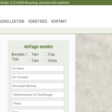
 Straße 12, D-50389 Wesseling, zwischen Köln und Bonn
ADKOLLEKTION
SONSTIGES
KONTAKT
Anfrage senden
Anreden /
Herr
Frau
n
Titel:
m
Fam.
Firma