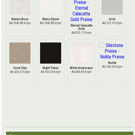
Riviere Rose
Blanc Elysee
Ariel
Ab 1040.88 €/qm
Ab 1040.88 €/qm
Ab 575.19 €/qm
Eternal Calacatta
Gold
Ab 925.17 €/qm
Nolita
Ab 763.24 €/qm
Coral Clay
Night Tebas
White Arabesque
Ab 524.67 €/qm
Ab 455.65 €/qm
Ab 693.85 €/qm