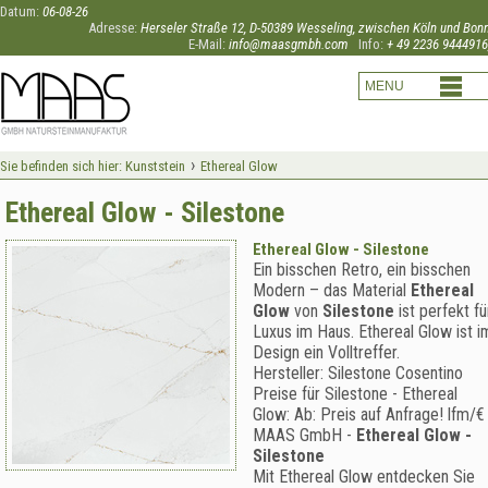
Datum:
06-08-26
Adresse:
Herseler Straße 12, D-50389 Wesseling, zwischen Köln und Bon
E-Mail:
info@maasgmbh.com
Info:
+ 49 2236 9444916
›
Sie befinden sich hier:
Kunststein
Ethereal Glow
Ethereal Glow - Silestone
Ethereal Glow - Silestone
Ein bisschen Retro, ein bisschen
Modern – das Material
Ethereal
Glow
von
Silestone
ist perfekt fü
Luxus im Haus. Ethereal Glow ist i
Design ein Volltreffer.
Hersteller:
Silestone Cosentino
Preise für Silestone -
Ethereal
Glow
:
Ab:
Preis auf Anfrage!
lfm/€
MAAS GmbH
-
Ethereal Glow -
Silestone
Mit Ethereal Glow entdecken Sie