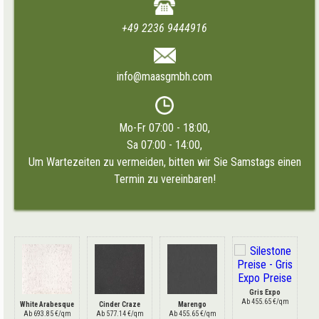
+49 2236 9444916
info@maasgmbh.com
Mo-Fr 07:00 - 18:00,
Sa 07:00 - 14:00,
Um Wartezeiten zu vermeiden, bitten wir Sie Samstags einen
Termin zu vereinbaren!
Gris Expo
Ab 455.65 €/qm
White Arabesque
Cinder Craze
Marengo
Ab 693.85 €/qm
Ab 577.14 €/qm
Ab 455.65 €/qm