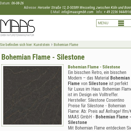
Datum:
06-08-26
Adresse:
Herseler Straße 12, D-50389 Wesseling, zwischen Köln und Bon
E-Mail:
info@maasgmbh.com
Info:
+ 49 2236 9444916
›
Sie befinden sich hier:
Kunststein
Bohemian Flame
Bohemian Flame - Silestone
Bohemian Flame - Silestone
Ein bisschen Retro, ein bisschen
Modern – das Material
Bohemian
Flame
von
Silestone
ist perfekt
für Luxus im Haus. Bohemian Flam
ist im Design ein Volltreffer.
Hersteller:
Silestone Cosentino
Preise für Silestone -
Bohemian
Flame
:
Ab:
Preis auf Anfrage!
lfm/
MAAS GmbH
-
Bohemian Flame 
Silestone
Mit Bohemian Flame entdecken Si